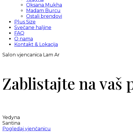
Oksana Mukha
Madam Burcu
Ostali brendovi
Plus Size
Svečane haljine
FAQ
O nama
Kontakt & Lokacija
Salon vjencanica Lam Ar
Zablistajte na vaš
Yedyna
Santina
Pogledaj vjenčanicu