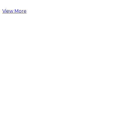
View More
Almira
View More