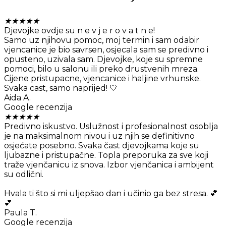
★
★
★
★
★
Djevojke ovdje su n e v j e r o v a t n e!
Samo uz njihovu pomoc, moj termin i sam odabir
vjencanice je bio savrsen, osjecala sam se predivno i
opusteno, uzivala sam. Djevojke, koje su spremne
pomoci, bilo u salonu ili preko drustvenih mreza.
Cijene pristupacne, vjencanice i haljine vrhunske.
Svaka cast, samo naprijed! 🤍
Aida A.
Google recenzija
★
★
★
★
★
Predivno iskustvo. Uslužnost i profesionalnost osoblja
je na maksimalnom nivou i uz njih se definitivno
osjećate posebno. Svaka čast djevojkama koje su
ljubazne i pristupačne. Topla preporuka za sve koji
traže vjenčanicu iz snova. Izbor vjenčanica i ambijent
su odlični.
Hvala ti što si mi uljepšao dan i učinio ga bez stresa. 💕
💕
Paula T.
Google recenzija