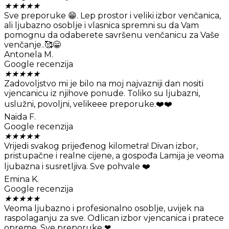
★
★
★
★
★
Sve preporuke 😁. Lep prostor i veliki izbor venčanica,
ali ljubazno osoblje i vlasnica spremni su da Vam
pomognu da odaberete savršenu venčanicu za Vaše
venčanje..🥰😁
Antonela M.
Google recenzija
★
★
★
★
★
Zadovoljstvo mi je bilo na moj najvazniji dan nositi
vjencanicu iz njihove ponude. Toliko su ljubazni,
uslužni, povoljni, velikeee preporuke.❤️❤️
Naida F.
Google recenzija
★
★
★
★
★
Vrijedi svakog prijeđenog kilometra! Divan izbor,
pristupačne i realne cijene, a gospođa Lamija je veoma
ljubazna i susretljiva. Sve pohvale ❤️
Emina K.
Google recenzija
★
★
★
★
★
Veoma ljubazno i profesionalno osoblje, uvijek na
raspolaganju za sve. Odlican izbor vjencanica i pratece
opreme. Sve preporuke ❤