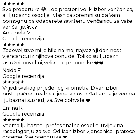
★
★
★
★
★
Sve preporuke 😁. Lep prostor i veliki izbor venčanica,
ali ljubazno osoblje i vlasnica spremni su da Vam
pomognu da odaberete savršenu venčanicu za Vaše
venčanje..🥰😁
Antonela M.
Google recenzija
★
★
★
★
★
Zadovoljstvo mi je bilo na moj najvazniji dan nositi
vjencanicu iz njihove ponude. Toliko su ljubazni,
uslužni, povoljni, velikeee preporuke.❤️❤️
Naida F.
Google recenzija
★
★
★
★
★
Vrijedi svakog prijeđenog kilometra! Divan izbor,
pristupačne i realne cijene, a gospođa Lamija je veoma
ljubazna i susretljiva. Sve pohvale ❤️
Emina K.
Google recenzija
★
★
★
★
★
Veoma ljubazno i profesionalno osoblje, uvijek na
raspolaganju za sve. Odlican izbor vjencanica i pratece
opreme. Sve preporuke ❤