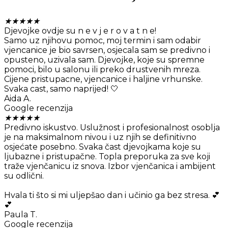
★
★
★
★
★
Djevojke ovdje su n e v j e r o v a t n e!
Samo uz njihovu pomoc, moj termin i sam odabir
vjencanice je bio savrsen, osjecala sam se predivno i
opusteno, uzivala sam. Djevojke, koje su spremne
pomoci, bilo u salonu ili preko drustvenih mreza.
Cijene pristupacne, vjencanice i haljine vrhunske.
Svaka cast, samo naprijed! 🤍
Aida A.
Google recenzija
★
★
★
★
★
Predivno iskustvo. Uslužnost i profesionalnost osoblja
je na maksimalnom nivou i uz njih se definitivno
osjećate posebno. Svaka čast djevojkama koje su
ljubazne i pristupačne. Topla preporuka za sve koji
traže vjenčanicu iz snova. Izbor vjenčanica i ambijent
su odlični.
Hvala ti što si mi uljepšao dan i učinio ga bez stresa. 💕
💕
Paula T.
Google recenzija