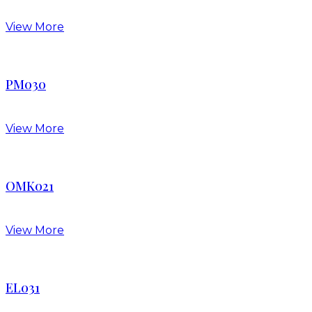
View More
PM030
View More
OMK021
View More
EL031