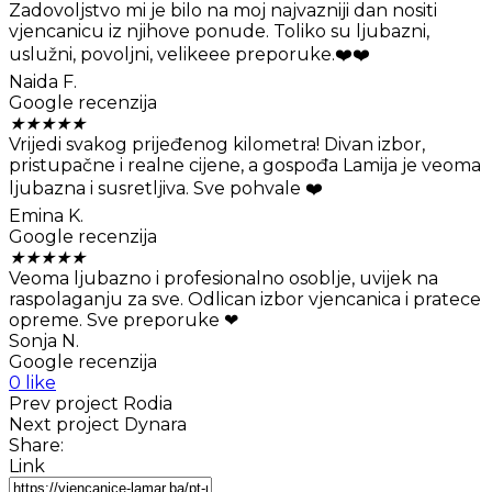
Zadovoljstvo mi je bilo na moj najvazniji dan nositi
vjencanicu iz njihove ponude. Toliko su ljubazni,
uslužni, povoljni, velikeee preporuke.❤️❤️
Naida F.
Google recenzija
★
★
★
★
★
Vrijedi svakog prijeđenog kilometra! Divan izbor,
pristupačne i realne cijene, a gospođa Lamija je veoma
ljubazna i susretljiva. Sve pohvale ❤️
Emina K.
Google recenzija
★
★
★
★
★
Veoma ljubazno i profesionalno osoblje, uvijek na
raspolaganju za sve. Odlican izbor vjencanica i pratece
opreme. Sve preporuke ❤
Sonja N.
Google recenzija
0 like
Prev project
Rodia
Next project
Dynara
Share:
Link