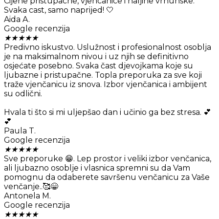
Cijene pristupacne, vjencanice i haljine vrhunske.
Svaka cast, samo naprijed! 🤍
Aida A.
Google recenzija
★
★
★
★
★
Predivno iskustvo. Uslužnost i profesionalnost osoblja
je na maksimalnom nivou i uz njih se definitivno
osjećate posebno. Svaka čast djevojkama koje su
ljubazne i pristupačne. Topla preporuka za sve koji
traže vjenčanicu iz snova. Izbor vjenčanica i ambijent
su odlični.
Hvala ti što si mi uljepšao dan i učinio ga bez stresa. 💕
💕
Paula T.
Google recenzija
★
★
★
★
★
Sve preporuke 😁. Lep prostor i veliki izbor venčanica,
ali ljubazno osoblje i vlasnica spremni su da Vam
pomognu da odaberete savršenu venčanicu za Vaše
venčanje..🥰😁
Antonela M.
Google recenzija
★
★
★
★
★