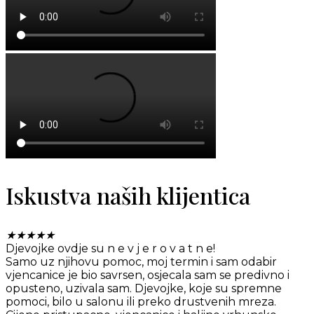
Iskustva naših klijentica
★
★
★
★
★
Djevojke ovdje su n e v j e r o v a t n e!
Samo uz njihovu pomoc, moj termin i sam odabir
vjencanice je bio savrsen, osjecala sam se predivno i
opusteno, uzivala sam. Djevojke, koje su spremne
pomoci, bilo u salonu ili preko drustvenih mreza.