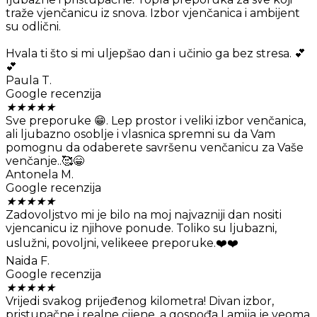
traže vjenčanicu iz snova. Izbor vjenčanica i ambijent
su odlični.
Hvala ti što si mi uljepšao dan i učinio ga bez stresa. 💕
💕
Paula T.
Google recenzija
★
★
★
★
★
Sve preporuke 😁. Lep prostor i veliki izbor venčanica,
ali ljubazno osoblje i vlasnica spremni su da Vam
pomognu da odaberete savršenu venčanicu za Vaše
venčanje..🥰😁
Antonela M.
Google recenzija
★
★
★
★
★
Zadovoljstvo mi je bilo na moj najvazniji dan nositi
vjencanicu iz njihove ponude. Toliko su ljubazni,
uslužni, povoljni, velikeee preporuke.❤️❤️
Naida F.
Google recenzija
★
★
★
★
★
Vrijedi svakog prijeđenog kilometra! Divan izbor,
pristupačne i realne cijene, a gospođa Lamija je veoma