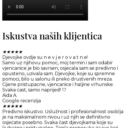
Iskustva naših klijentica
★
★
★
★
★
Djevojke ovdje su n e v j e r o v a t n e!
Samo uz njihovu pomoc, moj termin i sam odabir
vjencanice je bio savrsen, osjecala sam se predivno i
opusteno, uzivala sam. Djevojke, koje su spremne
pomoci, bilo u salonu ili preko drustvenih mreza.
Cijene pristupacne, vjencanice i haljine vrhunske.
Svaka cast, samo naprijed! 🤍
Aida A.
Google recenzija
★
★
★
★
★
Predivno iskustvo. Uslužnost i profesionalnost osoblja
je na maksimalnom nivou i uz njih se definitivno
osjećate posebno. Svaka čast djevojkama koje su
ljubazne i pristupačne. Topla preporuka za sve koji