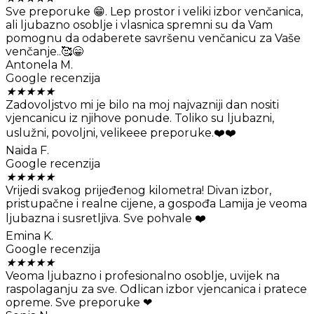
Sve preporuke 😁. Lep prostor i veliki izbor venčanica,
ali ljubazno osoblje i vlasnica spremni su da Vam
pomognu da odaberete savršenu venčanicu za Vaše
venčanje..🥰😁
Antonela M.
Google recenzija
★
★
★
★
★
Zadovoljstvo mi je bilo na moj najvazniji dan nositi
vjencanicu iz njihove ponude. Toliko su ljubazni,
uslužni, povoljni, velikeee preporuke.❤️❤️
Naida F.
Google recenzija
★
★
★
★
★
Vrijedi svakog prijeđenog kilometra! Divan izbor,
pristupačne i realne cijene, a gospođa Lamija je veoma
ljubazna i susretljiva. Sve pohvale ❤️
Emina K.
Google recenzija
★
★
★
★
★
Veoma ljubazno i profesionalno osoblje, uvijek na
raspolaganju za sve. Odlican izbor vjencanica i pratece
opreme. Sve preporuke ❤