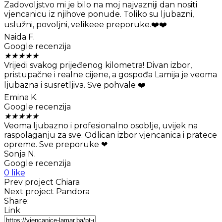
Zadovoljstvo mi je bilo na moj najvazniji dan nositi
vjencanicu iz njihove ponude. Toliko su ljubazni,
uslužni, povoljni, velikeee preporuke.❤️❤️
Naida F.
Google recenzija
★
★
★
★
★
Vrijedi svakog prijeđenog kilometra! Divan izbor,
pristupačne i realne cijene, a gospođa Lamija je veoma
ljubazna i susretljiva. Sve pohvale ❤️
Emina K.
Google recenzija
★
★
★
★
★
Veoma ljubazno i profesionalno osoblje, uvijek na
raspolaganju za sve. Odlican izbor vjencanica i pratece
opreme. Sve preporuke ❤
Sonja N.
Google recenzija
0 like
Prev project
Chiara
Next project
Pandora
Share:
Link