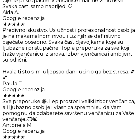
Cijene pristupacne, vjencanice i haljine vrhunske.
Svaka cast, samo naprijed! 🤍
Aida A.
Google recenzija
★
★
★
★
★
Predivno iskustvo. Uslužnost i profesionalnost osoblja
je na maksimalnom nivou i uz njih se definitivno
osjećate posebno. Svaka čast djevojkama koje su
ljubazne i pristupačne. Topla preporuka za sve koji
traže vjenčanicu iz snova. Izbor vjenčanica i ambijent
su odlični.
Hvala ti što si mi uljepšao dan i učinio ga bez stresa. 💕
💕
Paula T.
Google recenzija
★
★
★
★
★
Sve preporuke 😁. Lep prostor i veliki izbor venčanica,
ali ljubazno osoblje i vlasnica spremni su da Vam
pomognu da odaberete savršenu venčanicu za Vaše
venčanje..🥰😁
Antonela M.
Google recenzija
★
★
★
★
★