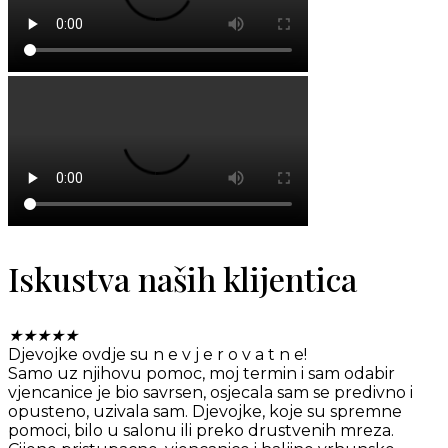
Iskustva naših klijentica
★
★
★
★
★
Djevojke ovdje su n e v j e r o v a t n e!
Samo uz njihovu pomoc, moj termin i sam odabir
vjencanice je bio savrsen, osjecala sam se predivno i
opusteno, uzivala sam. Djevojke, koje su spremne
pomoci, bilo u salonu ili preko drustvenih mreza.