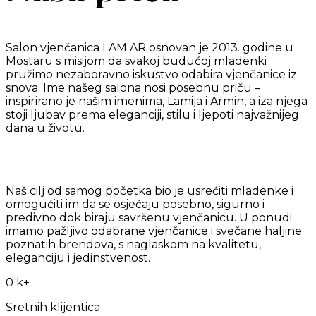
Salon
vjenčanica
L
AM
AR
osnovan
je 2013.
godine
u
Mostaru
s
misijom
da
svakoj
budućoj
mladenki
pružimo
nezaboravno
iskustvo
odabira
vjenčanice
iz
snova
. Ime
našeg
salona
nosi
posebnu
priču
–
inspirirano
je
našim
imenima
, Lamija
i
Armin,
a
iza
njega
stoji
ljubav
prema
eleganciji
,
stilu
i
ljepoti
najvažnijeg
dana u
životu
.
Naš
cilj
od
samog
početka
bio je
usrećiti
mladenke
i
omogućiti
im
da se
osjećaju
posebno
,
sigurno
i
predivno
dok
biraju
savršenu
vjenčanicu
. U
ponudi
imamo
pažljivo
odabrane
vjenčanice
i
svečane
haljine
poznatih
brendova
, s
naglaskom
na
kvalitetu
,
eleganciju
i
jedinstvenost
.
0
k+
Sretnih klijentica