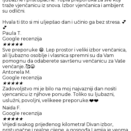
traže vjenčanicu iz snova. Izbor vjenčanica i ambijent
su odlični.
Hvala ti što si mi uljepšao dan i učinio ga bez stresa. 💕
💕
Paula T.
Google recenzija
★
★
★
★
★
Sve preporuke 😁. Lep prostor i veliki izbor venčanica,
ali ljubazno osoblje i vlasnica spremni su da Vam
pomognu da odaberete savršenu venčanicu za Vaše
venčanje..🥰😁
Antonela M.
Google recenzija
★
★
★
★
★
Zadovoljstvo mi je bilo na moj najvazniji dan nositi
vjencanicu iz njihove ponude. Toliko su ljubazni,
uslužni, povoljni, velikeee preporuke.❤️❤️
Naida F.
Google recenzija
★
★
★
★
★
Vrijedi svakog prijeđenog kilometra! Divan izbor,
pristupačne i realne cijene, a gospođa Lamija je veoma