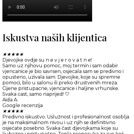
Iskustva naših klijentica
★
★
★
★
★
Djevojke ovdje su n e v j e r o v a t n e!
Samo uz njihovu pomoc, moj termin i sam odabir
vjencanice je bio savrsen, osjecala sam se predivno i
opusteno, uzivala sam. Djevojke, koje su spremne
pomoci, bilo u salonu ili preko drustvenih mreza.
Cijene pristupacne, vjencanice i haljine vrhunske.
Svaka cast, samo naprijed! 🤍
Aida A.
Google recenzija
★
★
★
★
★
Predivno iskustvo. Uslužnost i profesionalnost osoblja
je na maksimalnom nivou i uz njih se definitivno
osjećate posebno. Svaka čast djevojkama koje su
ljubazne i pristupačne. Topla preporuka za sve koji