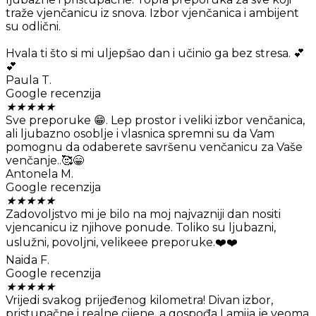
traže vjenčanicu iz snova. Izbor vjenčanica i ambijent
su odlični.
Hvala ti što si mi uljepšao dan i učinio ga bez stresa. 💕
💕
Paula T.
Google recenzija
★
★
★
★
★
Sve preporuke 😁. Lep prostor i veliki izbor venčanica,
ali ljubazno osoblje i vlasnica spremni su da Vam
pomognu da odaberete savršenu venčanicu za Vaše
venčanje..🥰😁
Antonela M.
Google recenzija
★
★
★
★
★
Zadovoljstvo mi je bilo na moj najvazniji dan nositi
vjencanicu iz njihove ponude. Toliko su ljubazni,
uslužni, povoljni, velikeee preporuke.❤️❤️
Naida F.
Google recenzija
★
★
★
★
★
Vrijedi svakog prijeđenog kilometra! Divan izbor,
pristupačne i realne cijene, a gospođa Lamija je veoma