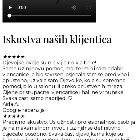
Iskustva naših klijentica
★
★
★
★
★
Djevojke ovdje su n e v j e r o v a t n e!
Samo uz njihovu pomoc, moj termin i sam odabir
vjencanice je bio savrsen, osjecala sam se predivno i
opusteno, uzivala sam. Djevojke, koje su spremne
pomoci, bilo u salonu ili preko drustvenih mreza.
Cijene pristupacne, vjencanice i haljine vrhunske.
Svaka cast, samo naprijed! 🤍
Aida A.
Google recenzija
★
★
★
★
★
Predivno iskustvo. Uslužnost i profesionalnost osoblja
je na maksimalnom nivou i uz njih se definitivno
osjećate posebno. Svaka čast djevojkama koje su
ljubazne i pristupačne. Topla preporuka za sve koji