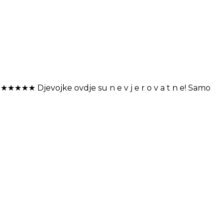
★★★ Djevojke ovdje su n e v j e r o v a t n e! Samo