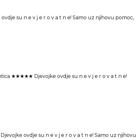
je su n e v j e r o v a t n e! Samo uz njihovu pomoc,
 ★★★★★ Djevojke ovdje su n e v j e r o v a t n e!
ojke ovdje su n e v j e r o v a t n e! Samo uz njihovu