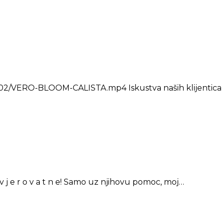
02/VERO-BLOOM-CALISTA.mp4 Iskustva naših klijentica ★★
 j e r o v a t n e! Samo uz njihovu pomoc, moj…