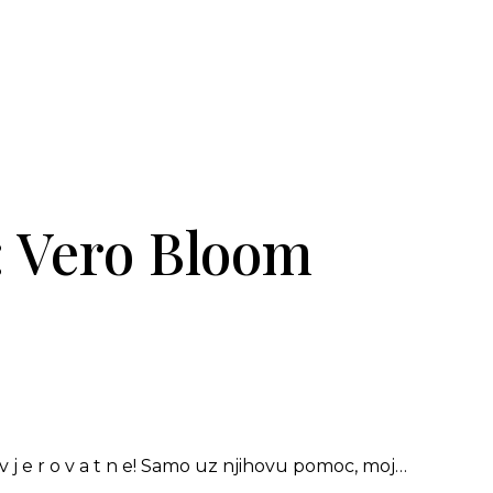
:
Vero Bloom
 j e r o v a t n e! Samo uz njihovu pomoc, moj…