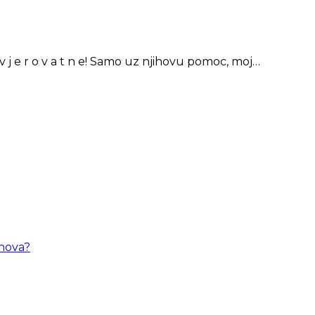
 j e r o v a t n e! Samo uz njihovu pomoc, moj…
snova?