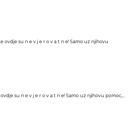
dje su n e v j e r o v a t n e! Samo uz njihovu
je su n e v j e r o v a t n e! Samo uz njihovu pomoc,…