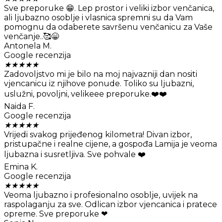
Sve preporuke 😁. Lep prostor i veliki izbor venčanica,
ali ljubazno osoblje i vlasnica spremni su da Vam
pomognu da odaberete savršenu venčanicu za Vaše
venčanje..🥰😁
Antonela M.
Google recenzija
★
★
★
★
★
Zadovoljstvo mi je bilo na moj najvazniji dan nositi
vjencanicu iz njihove ponude. Toliko su ljubazni,
uslužni, povoljni, velikeee preporuke.❤️❤️
Naida F.
Google recenzija
★
★
★
★
★
Vrijedi svakog prijeđenog kilometra! Divan izbor,
pristupačne i realne cijene, a gospođa Lamija je veoma
ljubazna i susretljiva. Sve pohvale ❤️
Emina K.
Google recenzija
★
★
★
★
★
Veoma ljubazno i profesionalno osoblje, uvijek na
raspolaganju za sve. Odlican izbor vjencanica i pratece
opreme. Sve preporuke ❤