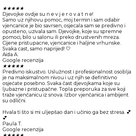
★
★
★
★
★
Djevojke ovdje su n e v j e r o v a t n e!
Samo uz njihovu pomoc, moj termin i sam odabir
vjencanice je bio savrsen, osjecala sam se predivno i
opusteno, uzivala sam. Djevojke, koje su spremne
pomoci, bilo u salonu ili preko drustvenih mreza.
Cijene pristupacne, vjencanice i haljine vrhunske.
Svaka cast, samo naprijed! 🤍
Aida A.
Google recenzija
★
★
★
★
★
Predivno iskustvo. Uslužnost i profesionalnost osoblja
je na maksimalnom nivou i uz njih se definitivno
osjećate posebno. Svaka čast djevojkama koje su
ljubazne i pristupačne. Topla preporuka za sve koji
traže vjenčanicu iz snova. Izbor vjenčanica i ambijent
su odlični.
Hvala ti što si mi uljepšao dan i učinio ga bez stresa. 💕
💕
Paula T.
Google recenzija
★
★
★
★
★