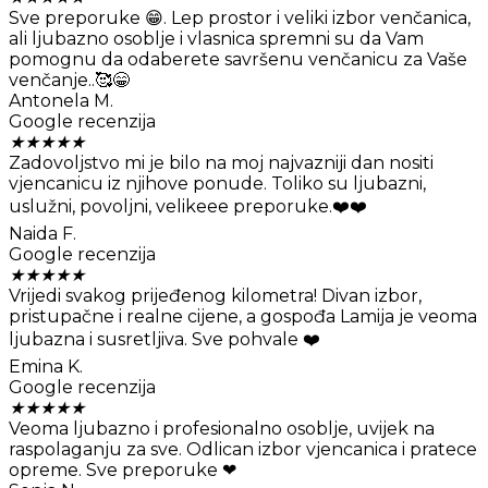
Sve preporuke 😁. Lep prostor i veliki izbor venčanica,
ali ljubazno osoblje i vlasnica spremni su da Vam
pomognu da odaberete savršenu venčanicu za Vaše
venčanje..🥰😁
Antonela M.
Google recenzija
★
★
★
★
★
Zadovoljstvo mi je bilo na moj najvazniji dan nositi
vjencanicu iz njihove ponude. Toliko su ljubazni,
uslužni, povoljni, velikeee preporuke.❤️❤️
Naida F.
Google recenzija
★
★
★
★
★
Vrijedi svakog prijeđenog kilometra! Divan izbor,
pristupačne i realne cijene, a gospođa Lamija je veoma
ljubazna i susretljiva. Sve pohvale ❤️
Emina K.
Google recenzija
★
★
★
★
★
Veoma ljubazno i profesionalno osoblje, uvijek na
raspolaganju za sve. Odlican izbor vjencanica i pratece
opreme. Sve preporuke ❤