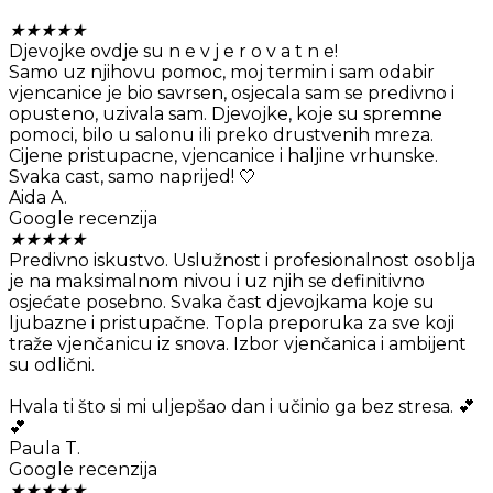
★
★
★
★
★
Djevojke ovdje su n e v j e r o v a t n e!
Samo uz njihovu pomoc, moj termin i sam odabir
vjencanice je bio savrsen, osjecala sam se predivno i
opusteno, uzivala sam. Djevojke, koje su spremne
pomoci, bilo u salonu ili preko drustvenih mreza.
Cijene pristupacne, vjencanice i haljine vrhunske.
Svaka cast, samo naprijed! 🤍
Aida A.
Google recenzija
★
★
★
★
★
Predivno iskustvo. Uslužnost i profesionalnost osoblja
je na maksimalnom nivou i uz njih se definitivno
osjećate posebno. Svaka čast djevojkama koje su
ljubazne i pristupačne. Topla preporuka za sve koji
traže vjenčanicu iz snova. Izbor vjenčanica i ambijent
su odlični.
Hvala ti što si mi uljepšao dan i učinio ga bez stresa. 💕
💕
Paula T.
Google recenzija
★
★
★
★
★