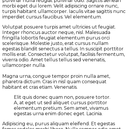
pulvinar nulla feugiat pulvinar odio. Sagittis aenean
morbi eget dui lorem. Velit adipiscing ornare nunc,
turpis habitant ullamcorper. Iaculis vitae sagittis nunc
imperdiet cursus faucibus. Vel elementum.
Volutpat posuere turpis amet ultricies ut feugiat.
Integer rhoncus auctor neque, nisl. Malesuada
fringilla lobortis feugiat elementum purus orci
scelerisque. Molestie justo, erat cursus nullam
egestas blandit senectus a tellus. In suscipit porttitor
mollis erat. Consectetur volutpat, facilisis fermentum,
viverra odio. Amet tellus tellus sed venenatis,
ullamcorper nulla.
Magna urna, congue tempor proin nulla amet,
pharetra dictum. Cras in nisl quam consequat
habitant et cras etiam. Venenatis.
Elit quis donec quam non, posuere tortor.
A, at eget ut sed aliquet cursus porttitor
elementum pretium. Sem amet, vivamus
egestas urna enim donec eget. Lacinia.
Adipiscing eu, purus aliquam eleifend. Et egestas