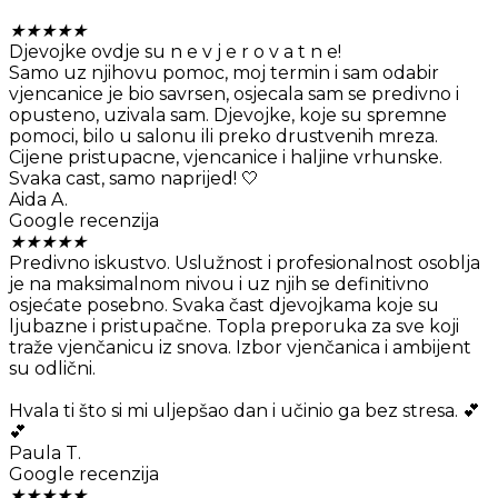
★
★
★
★
★
Djevojke ovdje su n e v j e r o v a t n e!
Samo uz njihovu pomoc, moj termin i sam odabir
vjencanice je bio savrsen, osjecala sam se predivno i
opusteno, uzivala sam. Djevojke, koje su spremne
pomoci, bilo u salonu ili preko drustvenih mreza.
Cijene pristupacne, vjencanice i haljine vrhunske.
Svaka cast, samo naprijed! 🤍
Aida A.
Google recenzija
★
★
★
★
★
Predivno iskustvo. Uslužnost i profesionalnost osoblja
je na maksimalnom nivou i uz njih se definitivno
osjećate posebno. Svaka čast djevojkama koje su
ljubazne i pristupačne. Topla preporuka za sve koji
traže vjenčanicu iz snova. Izbor vjenčanica i ambijent
su odlični.
Hvala ti što si mi uljepšao dan i učinio ga bez stresa. 💕
💕
Paula T.
Google recenzija
★
★
★
★
★