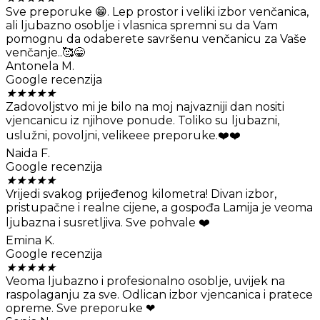
Sve preporuke 😁. Lep prostor i veliki izbor venčanica,
ali ljubazno osoblje i vlasnica spremni su da Vam
pomognu da odaberete savršenu venčanicu za Vaše
venčanje..🥰😁
Antonela M.
Google recenzija
★
★
★
★
★
Zadovoljstvo mi je bilo na moj najvazniji dan nositi
vjencanicu iz njihove ponude. Toliko su ljubazni,
uslužni, povoljni, velikeee preporuke.❤️❤️
Naida F.
Google recenzija
★
★
★
★
★
Vrijedi svakog prijeđenog kilometra! Divan izbor,
pristupačne i realne cijene, a gospođa Lamija je veoma
ljubazna i susretljiva. Sve pohvale ❤️
Emina K.
Google recenzija
★
★
★
★
★
Veoma ljubazno i profesionalno osoblje, uvijek na
raspolaganju za sve. Odlican izbor vjencanica i pratece
opreme. Sve preporuke ❤