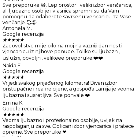
Sve preporuke 😁. Lep prostor i veliki izbor venčanica,
ali ljubazno osoblje i vlasnica spremni su da Vam
pomognu da odaberete savršenu venčanicu za Vaše
venčanje..🥰😁
Antonela M.
Google recenzija
★
★
★
★
★
Zadovoljstvo mi je bilo na moj najvazniji dan nositi
vjencanicu iz njihove ponude. Toliko su ljubazni,
uslužni, povoljni, velikeee preporuke.❤️❤️
Naida F.
Google recenzija
★
★
★
★
★
Vrijedi svakog prijeđenog kilometra! Divan izbor,
pristupačne i realne cijene, a gospođa Lamija je veoma
ljubazna i susretljiva. Sve pohvale ❤️
Emina K.
Google recenzija
★
★
★
★
★
Veoma ljubazno i profesionalno osoblje, uvijek na
raspolaganju za sve. Odlican izbor vjencanica i pratece
opreme. Sve preporuke ❤