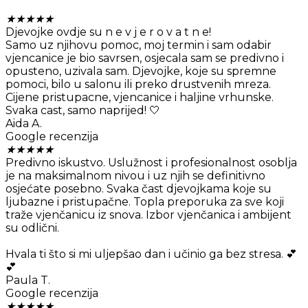
★
★
★
★
★
Djevojke ovdje su n e v j e r o v a t n e!
Samo uz njihovu pomoc, moj termin i sam odabir
vjencanice je bio savrsen, osjecala sam se predivno i
opusteno, uzivala sam. Djevojke, koje su spremne
pomoci, bilo u salonu ili preko drustvenih mreza.
Cijene pristupacne, vjencanice i haljine vrhunske.
Svaka cast, samo naprijed! 🤍
Aida A.
Google recenzija
★
★
★
★
★
Predivno iskustvo. Uslužnost i profesionalnost osoblja
je na maksimalnom nivou i uz njih se definitivno
osjećate posebno. Svaka čast djevojkama koje su
ljubazne i pristupačne. Topla preporuka za sve koji
traže vjenčanicu iz snova. Izbor vjenčanica i ambijent
su odlični.
Hvala ti što si mi uljepšao dan i učinio ga bez stresa. 💕
💕
Paula T.
Google recenzija
★
★
★
★
★