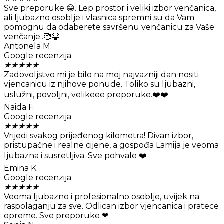
Sve preporuke 😁. Lep prostor i veliki izbor venčanica,
ali ljubazno osoblje i vlasnica spremni su da Vam
pomognu da odaberete savršenu venčanicu za Vaše
venčanje..🥰😁
Antonela M.
Google recenzija
★
★
★
★
★
Zadovoljstvo mi je bilo na moj najvazniji dan nositi
vjencanicu iz njihove ponude. Toliko su ljubazni,
uslužni, povoljni, velikeee preporuke.❤️❤️
Naida F.
Google recenzija
★
★
★
★
★
Vrijedi svakog prijeđenog kilometra! Divan izbor,
pristupačne i realne cijene, a gospođa Lamija je veoma
ljubazna i susretljiva. Sve pohvale ❤️
Emina K.
Google recenzija
★
★
★
★
★
Veoma ljubazno i profesionalno osoblje, uvijek na
raspolaganju za sve. Odlican izbor vjencanica i pratece
opreme. Sve preporuke ❤