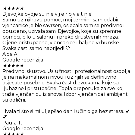
★
★
★
★
★
Djevojke ovdje su n e v j e r o v a t n e!
Samo uz njihovu pomoc, moj termin i sam odabir
vjencanice je bio savrsen, osjecala sam se predivno i
opusteno, uzivala sam. Djevojke, koje su spremne
pomoci, bilo u salonu ili preko drustvenih mreza.
Cijene pristupacne, vjencanice i haljine vrhunske.
Svaka cast, samo naprijed! 🤍
Aida A.
Google recenzija
★
★
★
★
★
Predivno iskustvo. Uslužnost i profesionalnost osoblja
je na maksimalnom nivou i uz njih se definitivno
osjećate posebno. Svaka čast djevojkama koje su
ljubazne i pristupačne. Topla preporuka za sve koji
traže vjenčanicu iz snova. Izbor vjenčanica i ambijent
su odlični.
Hvala ti što si mi uljepšao dan i učinio ga bez stresa. 💕
💕
Paula T.
Google recenzija
★
★
★
★
★