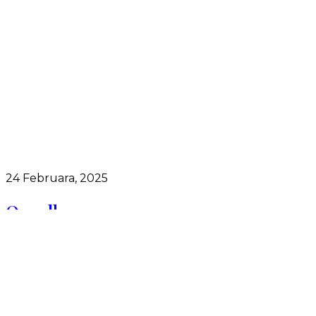
24 Februara, 2025
Ornella
https://vjencanice-lamar.ba/wp-
content/uploads/2025/02/18234-Ornella.mp4
Iskustva naših klijentica ★★★★★ Djevojke ovdje su n
e v j e r o v a t n e! Samo uz njihovu pomoc,…
Read More